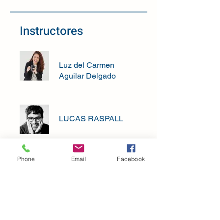
Instructores
Luz del Carmen
Aguilar Delgado
LUCAS RASPALL
Phone
Email
Facebook
Precio
$1,000.00