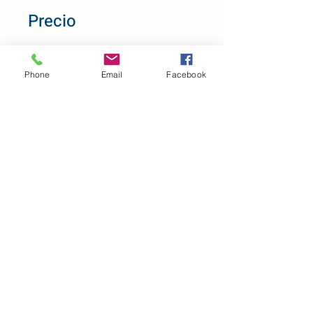
Precio
$1,000.00
Phone
Email
Facebook
Compartir
Únete
(311) 125 68
64