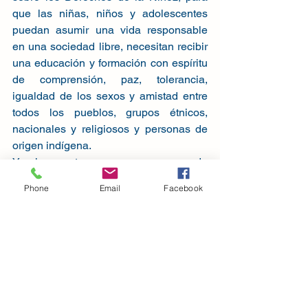
que las niñas, niños y adolescentes 
puedan asumir una vida responsable 
en una sociedad libre, necesitan recibir 
una educación y formación con espíritu 
de comprensión, paz, tolerancia, 
igualdad de los sexos y amistad entre 
todos los pueblos, grupos étnicos, 
nacionales y religiosos y personas de 
origen indígena.
Y, al encontrarse en un proceso de 
formación, la presencia, sensibilidad y 
Phone
Email
Facebook
disponibilidad de los adultos 
responsables de su desarrollo sigue 
siendo fundamental. No desertemos de 
ese rol tan importante. Y capacitémonos 
para hacerlo no de manera perfecta —
cosa imposible—, pero sí mejor cada 
día —cosa totalmente posible—.